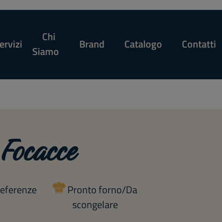
Chi
ervizi
Brand
Catalogo
Contatti
Siamo
 Focacce
referenze
Pronto forno/Da
scongelare