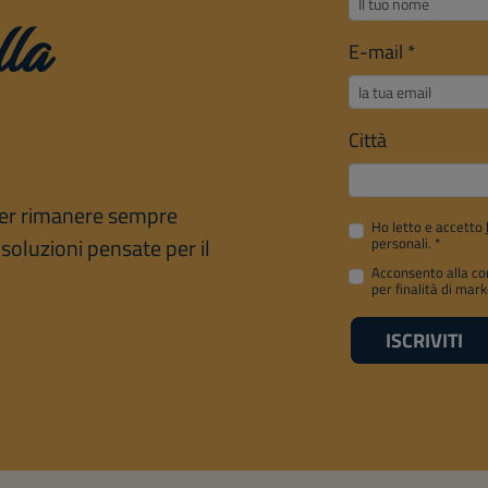
lla
E-mail
*
Città
 per rimanere sempre
Ho letto e accetto
soluzioni pensate per il
personali.
*
Acconsento alla co
per finalità di mark
ISCRIVITI