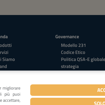
enda
Governance
odotti
Modello 231
rvizi
Codice Etico
i Siamo
Politica QSA-E globale
and
strategia
talogo
Whistleblowing
ntatti
r migliorare
AC
di più puoi
e accettare,
SOLO