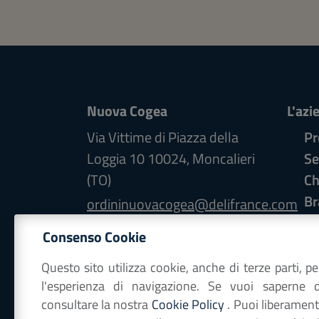
Nuova Cogea
L'azi
Via Vittime di Piazza della
Pr
Loggia 10
10024
,
Moncalieri
Se
(TO)
Ch
Br
ordininuovacogea@delifrance.com
Ca
+39 011 689 3566
Consenso Cookie
Co
Codice fiscale e Partita IVA:
Questo sito utilizza cookie, anche di terze parti, pe
07018070016
l'esperienza di navigazione. Se vuoi saperne 
consultare la nostra
Cookie Policy
. Puoi liberament
appartenente al Gruppo