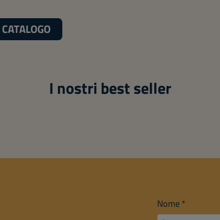
L CATALOGO
I nostri best seller
Nome
*