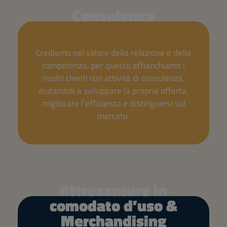
Consulenza
Crediamo nel valore della relazione e della
competenza, per questo affianchiamo i
nostri clienti con attività di consulenza,
aiutandoli a sviluppare la propria offerta,
migliorare l’efficienza e distinguersi sul
mercato.
Attrezzature in
comodato d’uso &
Merchandising