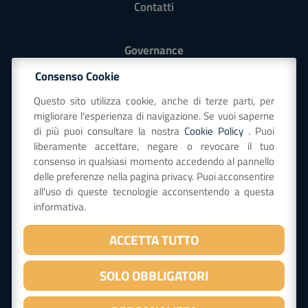
Contatti
Governance
Modello 231
Consenso Cookie
Codice Etico
Questo sito utilizza cookie, anche di terze parti, per
Politica QSA-E globale e strategia
migliorare l'esperienza di navigazione. Se vuoi saperne
Whistleblowing
di più puoi consultare la nostra
Cookie Policy
. Puoi
liberamente accettare, negare o revocare il tuo
consenso in qualsiasi momento accedendo al pannello
Seguici su
delle preferenze nella pagina privacy. Puoi acconsentire
all'uso di queste tecnologie acconsentendo a questa
informativa.
ISCRIVITI ALLA NEWSLETTER
ACCETTA TUTTO
SOLO OBBLIGATORI