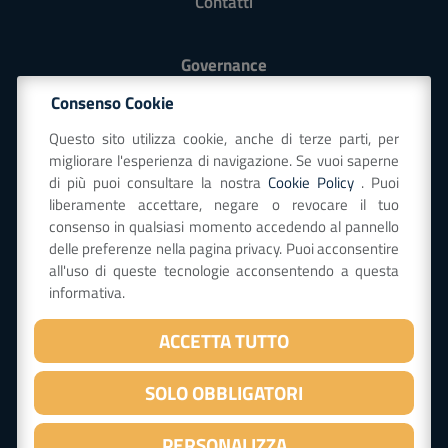
Contatti
Governance
Modello 231
Consenso Cookie
Codice Etico
Questo sito utilizza cookie, anche di terze parti, per
Politica QSA-E globale e strategia
migliorare l'esperienza di navigazione. Se vuoi saperne
Whistleblowing
di più puoi consultare la nostra
Cookie Policy
. Puoi
liberamente accettare, negare o revocare il tuo
consenso in qualsiasi momento accedendo al pannello
Seguici su
delle preferenze nella pagina privacy. Puoi acconsentire
all'uso di queste tecnologie acconsentendo a questa
informativa.
ISCRIVITI ALLA NEWSLETTER
ACCETTA TUTTO
SOLO OBBLIGATORI
PERSONALIZZA